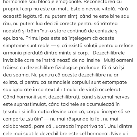
hormonale sau blocaje emoționale. Reconectarea cu
propriul corp nu este un moft. Este o nevoie vitală. Fără
această legătură, nu putem simți când ne este bine sau
rău, nu putem lua decizii corecte pentru sănătatea
noastră și trăim într-o stare continuă de confuzie și
epuizare. Primul pas este să înțelegem că aceste
simptome sunt reale — și că există soluții pentru a reface
armonia pierdută dintre minte și corp. Dezechilibrele
invizibile care ne înstrăinează de noi înșine Mulți oameni
trăiesc cu dezechilibre fiziologice profunde, fără să își
dea seama. Nu pentru că aceste dezechilibre nu ar
exista, ci pentru că semnalele corpului sunt estompate
sau ignorate în contextul ritmului de viață accelerat.
Când hormonii sunt dezechilibrați, când sistemul nervos
este suprastimulat, când toxinele se acumulează în
țesuturi și inflamația devine cronică, corpul începe să se
comporte „străin” — nu mai răspunde la fel, nu mai
colaborează, pare că „lucrează împotriva ta”. Unul dintre
cele mai subtile dezechilibre este cel hormonal. Niveluri