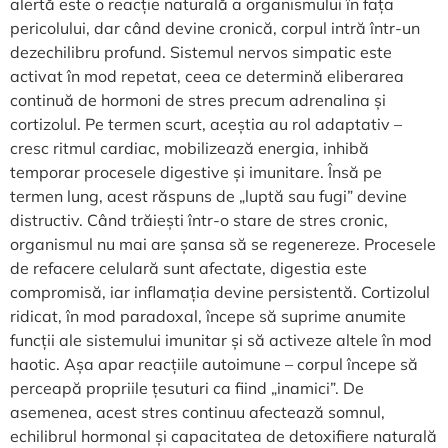
alertă este o reacție naturală a organismului în fața
pericolului, dar când devine cronică, corpul intră într-un
dezechilibru profund. Sistemul nervos simpatic este
activat în mod repetat, ceea ce determină eliberarea
continuă de hormoni de stres precum adrenalina și
cortizolul. Pe termen scurt, aceștia au rol adaptativ –
cresc ritmul cardiac, mobilizează energia, inhibă
temporar procesele digestive și imunitare. Însă pe
termen lung, acest răspuns de „luptă sau fugi” devine
distructiv. Când trăiești într-o stare de stres cronic,
organismul nu mai are șansa să se regenereze. Procesele
de refacere celulară sunt afectate, digestia este
compromisă, iar inflamația devine persistentă. Cortizolul
ridicat, în mod paradoxal, începe să suprime anumite
funcții ale sistemului imunitar și să activeze altele în mod
haotic. Așa apar reacțiile autoimune – corpul începe să
perceapă propriile țesuturi ca fiind „inamici”. De
asemenea, acest stres continuu afectează somnul,
echilibrul hormonal și capacitatea de detoxifiere naturală