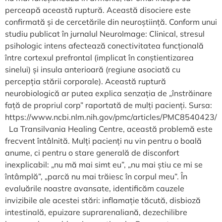
perceapă această ruptură. Această disociere este
confirmată și de cercetările din neuroștiință. Conform unui
studiu publicat în jurnalul NeuroImage: Clinical, stresul
psihologic intens afectează conectivitatea funcțională
între cortexul prefrontal (implicat în conștientizarea
sinelui) și insula anterioară (regiune asociată cu
percepția stării corporale). Această ruptură
neurobiologică ar putea explica senzația de „înstrăinare
față de propriul corp” raportată de mulți pacienți. Sursa:
https://www.ncbi.nlm.nih.gov/pmc/articles/PMC8540423/
La Transilvania Healing Centre, această problemă este
frecvent întâlnită. Mulți pacienți nu vin pentru o boală
anume, ci pentru o stare generală de disconfort
inexplicabil: „nu mă mai simt eu”, „nu mai știu ce mi se
întâmplă”, „parcă nu mai trăiesc în corpul meu”. În
evaluările noastre avansate, identificăm cauzele
invizibile ale acestei stări: inflamație tăcută, disbioză
intestinală, epuizare suprarenaliană, dezechilibre