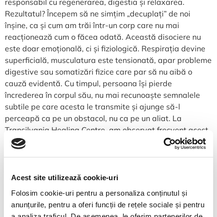
responsabil cu regenerarea, digestia și relaxarea.
Rezultatul? Începem să ne simțim „decuplați” de noi
înșine, ca și cum am trăi într-un corp care nu mai
reacționează cum o făcea odată. Această disociere nu
este doar emoțională, ci și fiziologică. Respirația devine
superficială, musculatura este tensionată, apar probleme
digestive sau somatizări fizice care par să nu aibă o
cauză evidentă. Cu timpul, persoana își pierde
încrederea în corpul său, nu mai recunoaște semnalele
subtile pe care acesta le transmite și ajunge să-l
perceapă ca pe un obstacol, nu ca pe un aliat. La
Transilvania Healing Centre, am observat frecvent acest
fenomen în rândul pacienților cu afecțiuni cronice și
autoimune. Mulți dintre ei declară că nu se mai simt
„acasă” în propriul corp, iar această deconectare se
traduce prin anxietate, tulburări de somn, oboseală
Acest site utilizează cookie-uri
extremă sau dificultăți de concentrare. Prin evaluări
Folosim cookie-uri pentru a personaliza conținutul și
neurovegetative și terapii de reglare a sistemului nervos,
anunțurile, pentru a oferi funcții de rețele sociale și pentru
urmărim să refacem această legătură esențială cu
a analiza traficul. De asemenea, le oferim partenerilor de