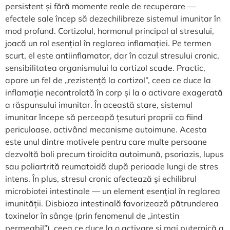
persistent și fără momente reale de recuperare —
efectele sale încep să dezechilibreze sistemul imunitar în
mod profund. Cortizolul, hormonul principal al stresului,
joacă un rol esențial în reglarea inflamației. Pe termen
scurt, el este antiinflamator, dar în cazul stresului cronic,
sensibilitatea organismului la cortizol scade. Practic,
apare un fel de „rezistență la cortizol”, ceea ce duce la
inflamație necontrolată în corp și la o activare exagerată
a răspunsului imunitar. În această stare, sistemul
imunitar începe să perceapă țesuturi proprii ca fiind
periculoase, activând mecanisme autoimune. Acesta
este unul dintre motivele pentru care multe persoane
dezvoltă boli precum tiroidita autoimună, psoriazis, lupus
sau poliartrită reumatoidă după perioade lungi de stres
intens. În plus, stresul cronic afectează și echilibrul
microbiotei intestinale — un element esențial în reglarea
imunității. Disbioza intestinală favorizează pătrunderea
toxinelor în sânge (prin fenomenul de „intestin
permeabil”), ceea ce duce la o activare și mai puternică a