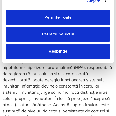
Afişare
Stresul nu este doar o stare de spirit trecătoare, ci un
Permite Toate
factor biologic cu implicații profunde asupra sănătății
întregului organism. În contextul bolilor autoimune,
stresul devine adesea un catalizator invizibil care poate
Permite Selecția
declanșa sau agrava reacții de autoagresiune la nivelul
sistemului imunitar. Multe persoane ajung să descopere o
boală autoimună după o perioadă intensă de stres
Respinge
emoțional, traume personale sau epuizare cronică.
Aceste experiențe afectează în mod direct axa
hipotalamo-hipofizo-suprarenaliană (HPA), responsabilă
de reglarea răspunsului la stres, care, odată
dezechilibrată, poate deregla funcționarea sistemului
imunitar. Inflamația devine o constantă în corp, iar
sistemul imunitar ajunge să nu mai facă distincție între
celule proprii și invadatori. În loc să protejeze, începe să
atace țesuturi sănătoase. Această suprastimulare este
susținută de niveluri ridicate și persistente de cortizol și