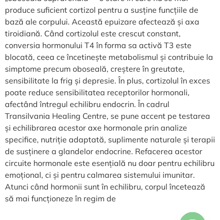
produce suficient cortizol pentru a susține funcțiile de
bază ale corpului. Această epuizare afectează și axa
tiroidiană. Când cortizolul este crescut constant,
conversia hormonului T4 în forma sa activă T3 este
blocată, ceea ce încetinește metabolismul și contribuie la
simptome precum oboseală, creștere în greutate,
sensibilitate la frig și depresie. În plus, cortizolul în exces
poate reduce sensibilitatea receptorilor hormonali,
afectând întregul echilibru endocrin. În cadrul
Transilvania Healing Centre, se pune accent pe testarea
și echilibrarea acestor axe hormonale prin analize
specifice, nutriție adaptată, suplimente naturale și terapii
de susținere a glandelor endocrine. Refacerea acestor
circuite hormonale este esențială nu doar pentru echilibru
emoțional, ci și pentru calmarea sistemului imunitar.
Atunci când hormonii sunt în echilibru, corpul încetează
să mai funcționeze în regim de