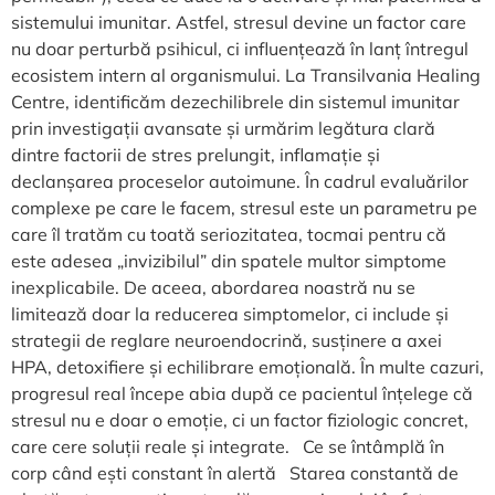
sistemului imunitar. Astfel, stresul devine un factor care
nu doar perturbă psihicul, ci influențează în lanț întregul
ecosistem intern al organismului. La Transilvania Healing
Centre, identificăm dezechilibrele din sistemul imunitar
prin investigații avansate și urmărim legătura clară
dintre factorii de stres prelungit, inflamație și
declanșarea proceselor autoimune. În cadrul evaluărilor
complexe pe care le facem, stresul este un parametru pe
care îl tratăm cu toată seriozitatea, tocmai pentru că
este adesea „invizibilul” din spatele multor simptome
inexplicabile. De aceea, abordarea noastră nu se
limitează doar la reducerea simptomelor, ci include și
strategii de reglare neuroendocrină, susținere a axei
HPA, detoxifiere și echilibrare emoțională. În multe cazuri,
progresul real începe abia după ce pacientul înțelege că
stresul nu e doar o emoție, ci un factor fiziologic concret,
care cere soluții reale și integrate. Ce se întâmplă în
corp când ești constant în alertă Starea constantă de