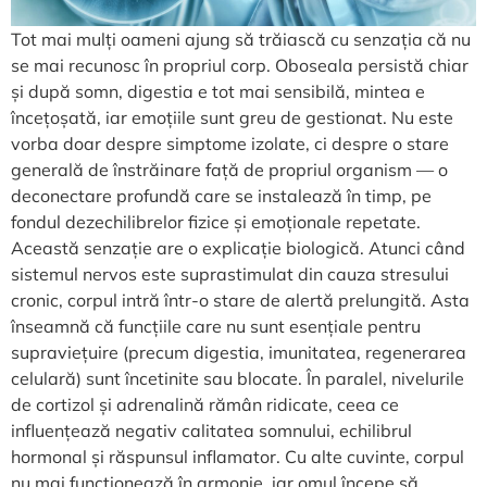
Tot mai mulți oameni ajung să trăiască cu senzația că nu
se mai recunosc în propriul corp. Oboseala persistă chiar
și după somn, digestia e tot mai sensibilă, mintea e
încețoșată, iar emoțiile sunt greu de gestionat. Nu este
vorba doar despre simptome izolate, ci despre o stare
generală de înstrăinare față de propriul organism — o
deconectare profundă care se instalează în timp, pe
fondul dezechilibrelor fizice și emoționale repetate.
Această senzație are o explicație biologică. Atunci când
sistemul nervos este suprastimulat din cauza stresului
cronic, corpul intră într-o stare de alertă prelungită. Asta
înseamnă că funcțiile care nu sunt esențiale pentru
supraviețuire (precum digestia, imunitatea, regenerarea
celulară) sunt încetinite sau blocate. În paralel, nivelurile
de cortizol și adrenalină rămân ridicate, ceea ce
influențează negativ calitatea somnului, echilibrul
hormonal și răspunsul inflamator. Cu alte cuvinte, corpul
nu mai funcționează în armonie, iar omul începe să