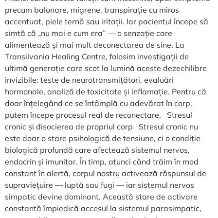
precum balonare, migrene, transpirație cu miros
accentuat, piele ternă sau iritații. Iar pacientul începe să
simtă că „nu mai e cum era” — o senzație care
alimentează și mai mult deconectarea de sine. La
Transilvania Healing Centre, folosim investigații de
ultimă generație care scot la lumină aceste dezechilibre
invizibile: teste de neurotransmițători, evaluări
hormonale, analiză de toxicitate și inflamație. Pentru că
doar înțelegând ce se întâmplă cu adevărat în corp,
putem începe procesul real de reconectare. Stresul
cronic și disocierea de propriul corp Stresul cronic nu
este doar o stare psihologică de tensiune, ci o condiție
biologică profundă care afectează sistemul nervos,
endocrin și imunitar. În timp, atunci când trăim în mod
constant în alertă, corpul nostru activează răspunsul de
supraviețuire — luptă sau fugi — iar sistemul nervos
simpatic devine dominant. Această stare de activare
constantă împiedică accesul la sistemul parasimpatic,