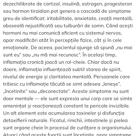
dezechilibrate de cortizol, insulină, estrogen, progesteron
sau hormon tiroidian pot genera o cascadă de simptome
greu de identificat: iritabilitate, anxietate, ceață mentală,
oboseală nejustificată sau tulburări de somn. Când acești
hormoni nu mai comunică eficient cu sistemul nervos,
apar modificări atât în percepțiile fizice, cât și în cele
emoționale. De aceea, pacientul ajunge să spună „nu mai
sunt eu” sau „nu mă mai recunosc”. În același timp,
inflamația cronică joacă un rol-cheie. Chiar dacă nu
doare, inflamația influențează subtil starea de spirit,
nivelul de energie și claritatea mentală. Persoanele care
trăiesc cu inflamație tăcută se simt adesea „leneșe”,
„încetinite” sau „deconectate”. Aceste simptome nu sunt
doar mentale — ele sunt expresia unui corp care se simte
amenințat și reacționează constant la pericole invizibile.
Un alt element este acumularea toxinelor și disfuncția
detoxifierii naturale. Ficatul, rinichii, intestinele și pielea
sunt organe cheie în procesul de curățare a organismului.
Atunci când aceste funcții sunt încetinite, apar simptome