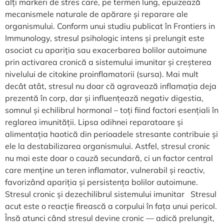
alți markeri de stres care, pe termen lung, epuizează
mecanismele naturale de apărare și reparare ale
organismului. Conform unui studiu publicat în Frontiers in
Immunology, stresul psihologic intens și prelungit este
asociat cu apariția sau exacerbarea bolilor autoimune
prin activarea cronică a sistemului imunitar și creșterea
nivelului de citokine proinflamatorii (sursa). Mai mult
decât atât, stresul nu doar că agravează inflamația deja
prezentă în corp, dar și influențează negativ digestia,
somnul și echilibrul hormonal – toți fiind factori esențiali în
reglarea imunității. Lipsa odihnei reparatoare și
alimentația haotică din perioadele stresante contribuie și
ele la destabilizarea organismului. Astfel, stresul cronic
nu mai este doar o cauză secundară, ci un factor central
care menține un teren inflamator, vulnerabil și reactiv,
favorizând apariția și persistența bolilor autoimune.
Stresul cronic și dezechilibrul sistemului imunitar Stresul
acut este o reacție firească a corpului în fața unui pericol.
Însă atunci când stresul devine cronic — adică prelungit,