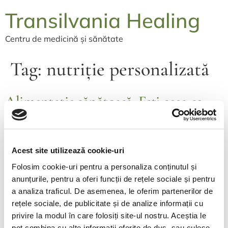
Transilvania Healing
Centru de medicină și sănătate
Tag:
nutriție personalizată
Alimentație sănătoasă: Ești ceea ce
mănânci
Acest site utilizează cookie-uri
Când vorbim despre sănătate, nu putem să ignorăm
Folosim cookie-uri pentru a personaliza conținutul și
faptul că o alimentație sănătoasă are un rol esențial. Tot
anunțurile, pentru a oferi funcții de rețele sociale și pentru
ceea ce mâncăm ne afectează sănătatea, starea de bine
a analiza traficul. De asemenea, le oferim partenerilor de
și chiar modul în care ne simțim zi de zi. Alimentele
rețele sociale, de publicitate și de analize informații cu
naturale sunt cele mai bune pentru corpul nostru,
privire la modul în care folosiți site-ul nostru. Aceștia le
oferindu-ne nutrienții necesari pentru a ne menține
pot combina cu alte informații oferite de dvs. sau culese