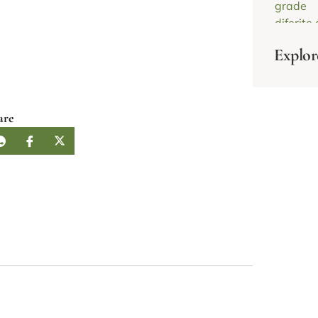
Explor
are