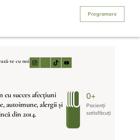
Programare
ază-te cu noi
 cu succes afecțiuni
0
+
e, autoimune, alergii și
Pacienți
 încă din 2014.
satisfăcuți