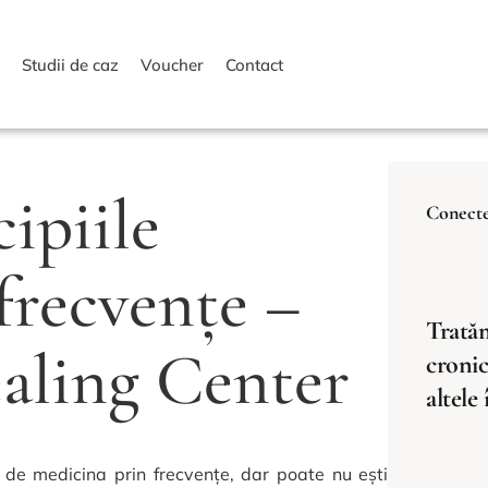
i
Studii de caz
Voucher
Contact
ipiile
Conecte
frecvențe –
Tratăm
ealing Center
cronic
altele
 de medicina prin frecvențe, dar poate nu ești