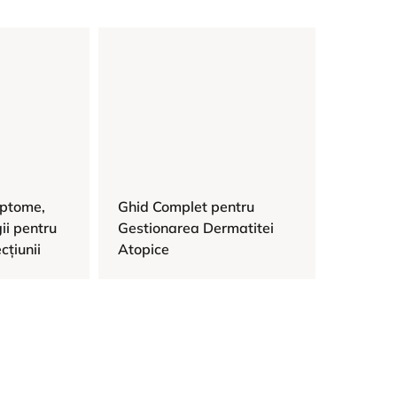
mptome,
Ghid Complet pentru
ii pentru
Gestionarea Dermatitei
cțiunii
Atopice