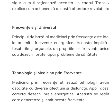
sigur cum funcționează aceasta. În cadrul Transil
explica cum acționează această abordare revoluționa
Frecvențele și Universul
Principiul de bază al medicinei prin frecvențe este id
la anumite frecvențe energetice. Aceasta implică f
țesuturile și organele, au propriile lor frecvențe un
sau dezechilibrate, apar probleme de sănătate.
Tehnologia și Medicina prin Frecvențe
Medicina prin frecvențe utilizează tehnologii avan
asociate cu diverse afecțiuni și disfuncții. Apoi, ace
corecta dezechilibrele energetice. Aceasta se reali
care generează și emit aceste frecvențe.