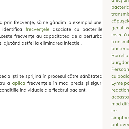
a prin frecvențe, să ne gândim la exemplul unei
 identifica
frecvențele
asociate cu bacteriile
. Aceste frecvențe au capacitatea de a perturba
e, ajutând astfel la eliminarea infecției.
cialiști te sprijină în procesul către sănătatea
ntru a
aplica
frecvențele în mod precis și sigur.
ondițiile individuale ale fiecărui pacient.