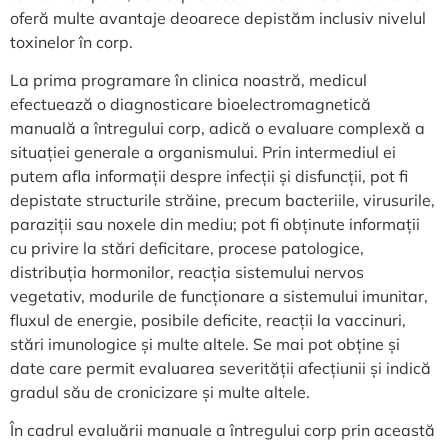
oferă multe avantaje deoarece depistăm inclusiv nivelul
toxinelor în corp.
La prima programare în clinica noastră, medicul
efectuează o diagnosticare bioelectromagnetică
manuală a întregului corp, adică o evaluare complexă a
situației generale a organismului. Prin intermediul ei
putem afla informații despre infecții și disfuncții, pot fi
depistate structurile străine, precum bacteriile, virusurile,
paraziții sau noxele din mediu; pot fi obținute informații
cu privire la stări deficitare, procese patologice,
distribuția hormonilor, reacția sistemului nervos
vegetativ, modurile de funcționare a sistemului imunitar,
fluxul de energie, posibile deficite, reacții la vaccinuri,
stări imunologice și multe altele. Se mai pot obține și
date care permit evaluarea severității afecțiunii și indică
gradul său de cronicizare și multe altele.
În cadrul evaluării manuale a întregului corp prin această