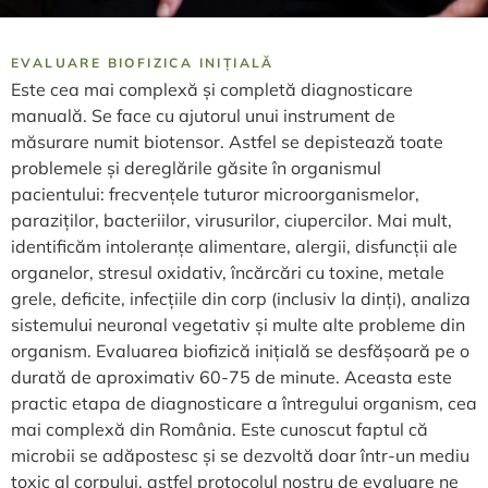
EVALUARE BIOFIZICA INIȚIALĂ
Este cea mai complexă și completă diagnosticare
manuală. Se face cu ajutorul unui instrument de
măsurare numit biotensor. Astfel se depistează toate
problemele și dereglările găsite în organismul
pacientului: frecvențele tuturor microorganismelor,
paraziților, bacteriilor, virusurilor, ciupercilor. Mai mult,
identificăm intoleranțe alimentare, alergii, disfuncții ale
organelor, stresul oxidativ, încărcări cu toxine, metale
grele, deficite, infecțiile din corp (inclusiv la dinți), analiza
sistemului neuronal vegetativ și multe alte probleme din
organism. Evaluarea biofizică inițială se desfășoară pe o
durată de aproximativ 60-75 de minute. Aceasta este
practic etapa de diagnosticare a întregului organism, cea
mai complexă din România. Este cunoscut faptul că
microbii se adăpostesc și se dezvoltă doar într-un mediu
toxic al corpului, astfel protocolul nostru de evaluare ne