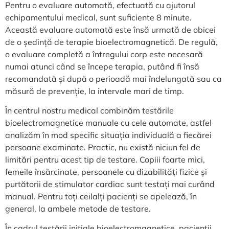
Pentru o evaluare automată, efectuată cu ajutorul
echipamentului medical, sunt suficiente 8 minute.
Această evaluare automată este însă urmată de obicei
de o ședință de terapie bioelectromagnetică. De regulă,
o evaluare completă a întregului corp este necesară
numai atunci când se începe terapia, putând fi însă
recomandată și după o perioadă mai îndelungată sau ca
măsură de prevenție, la intervale mari de timp.
În centrul nostru medical combinăm testările
bioelectromagnetice manuale cu cele automate, astfel
analizăm în mod specific situația individuală a fiecărei
persoane examinate. Practic, nu există niciun fel de
limitări pentru acest tip de testare. Copiii foarte mici,
femeile însărcinate, persoanele cu dizabilități fizice și
purtătorii de stimulator cardiac sunt testați mai curând
manual. Pentru toți ceilalți pacienți se apelează, în
general, la ambele metode de testare.
În cadrul testării inițiale bioelectromagnetice, pacienții