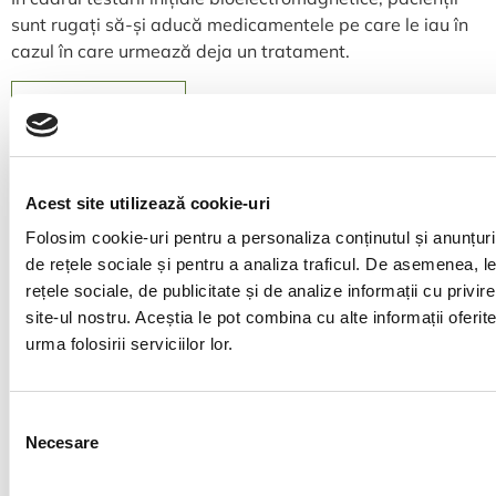
sunt rugați să-și aducă medicamentele pe care le iau în
cazul în care urmează deja un tratament.
Programare
Acest site utilizează cookie-uri
Programează o evaluare completă
Folosim cookie-uri pentru a personaliza conținutul și anunțurile
de rețele sociale și pentru a analiza traficul. De asemenea, le
și află ce se întâmplă cu adevărat
rețele sociale, de publicitate și de analize informații cu privire
în corpul tău.
site-ul nostru. Aceștia le pot combina cu alte informații oferi
urma folosirii serviciilor lor.
Sănătatea și echilibrul tău sunt prioritatea noastră.
La Transilvania Healing Centre folosim
biotehnologie unică în România pentru a investiga
Selecția
cauzele din spatele simptomelor cronice, inclusiv
Necesare
consimțământului
dezechilibre invizibile la testele clasice. Împreună cu
tine construim un protocol personalizat, blând și