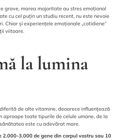
ice grave, marea majoritate au stres emoțional
tate cu cel puțin un studiu recent, nu este nevoie
. Chiar și experiențele emoționale „cotidiene”
i viitoare.
mă la lumina
e diferită de alte vitamine, deoarece influențează
în aproape toate tipurile de celule umane, de la
za sănătatea este cu adevărat mare.
e 2.000-3.000 de gene din corpul vostru sau 10