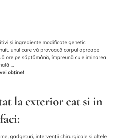
itivi și ingrediente modificate genetic
nuit, unul care vă provoacă corpul aproape
două ore pe săptămână, împreună cu eliminarea
onală …
vei obține!
at la exterior cat si in
faci:
, gadgeturi, intervenții chirurgicale și altele