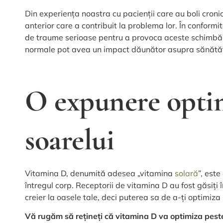
Din experiența noastra cu pacienții care au boli cron
anterior care a contribuit la problema lor. În conformi
de traume serioase pentru a provoca aceste schimbări
normale pot avea un impact dăunător asupra sănătăți
O expunere opti
soarelui
Vitamina D, denumită adesea „vitamina
solară
”, est
întregul corp. Receptorii de vitamina D au fost găsiți 
creier la oasele tale, deci puterea sa de a-ți optimi
Vă rugăm să rețineți că vitamina D va optimiza pest