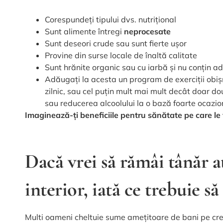
Corespundeți tipului dvs. nutrițional
Sunt alimente întregi
neprocesate
Sunt deseori crude sau sunt fierte ușor
Provine din surse locale de înaltă calitate
Sunt hrănite organic sau cu iarbă și nu conțin ad
Adăugați la acesta un program de exerciții obiș
zilnic, sau cel puțin mult mai mult decât doar 
sau reducerea alcoolului la o bază foarte ocazi
Imaginează-ți beneficiile pentru sănătate pe care le 
Dacă vrei să rămâi tânăr at
interior, iată ce trebuie să 
Multi oameni cheltuie sume amețitoare de bani pe creme