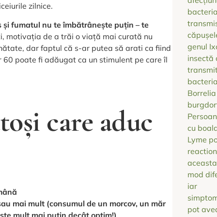
eiurile zilnice.
ces și fumatul nu te îmbătrânește puțin – te
ți, motivația de a trăi o viață mai curată nu
ate, dar faptul că s-ar putea să arati ca fiind
or 60 poate fi adăugat ca un stimulent pe care îl
ătoși care aduc
ămână
i sau mai mult (consumul de un morcov, un măr
 este mult mai puțin decât optim!)