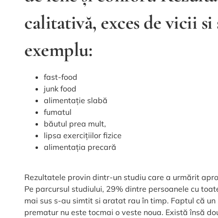
calitativă, exces de vicii s
exemplu:
fast-food
junk food
alimentație slabă
fumatul
băutul prea mult,
lipsa exercițiilor fizice
alimentația precară
Rezultatele provin dintr-un studiu care a urmărit apro
Pe parcursul studiului, 29% dintre persoanele cu t
mai sus s-au simtit si aratat rau în timp. Faptul că u
prematur nu este tocmai o veste noua. Există însă do