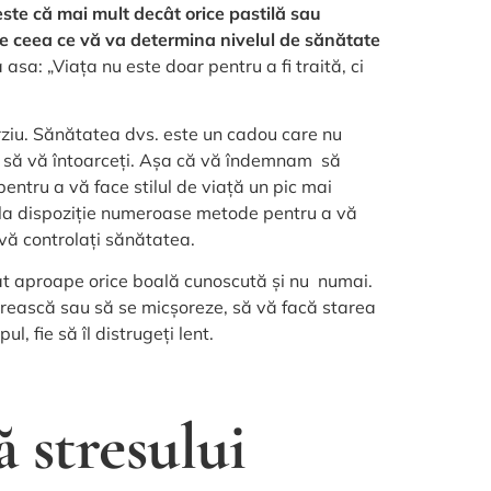
este că mai mult decât orice pastilă sau
ste ceea ce vă va determina nivelul de sănătate
sa: „Viața nu este doar pentru a fi traită, ci
ârziu. Sănătatea dvs. este un cadou care nu
il să vă întoarceți. Așa că vă îndemnam să
 pentru a vă face stilul de viață un pic mai
 la dispoziție numeroase metode pentru a vă
ă vă controlați sănătatea.
ărat aproape orice boală cunoscută și nu numai.
crească sau să se micșoreze, să vă facă starea
ul, fie să îl distrugeți lent.
ă stresului