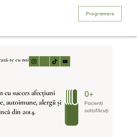
Programare
ază-te cu noi
 cu succes afecțiuni
0
+
e, autoimune, alergii și
Pacienți
 încă din 2014.
satisfăcuți