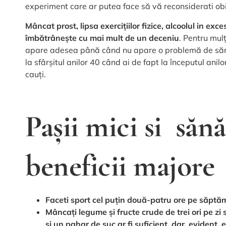
experiment care ar putea face să vă reconsiderati obic
Mâncat prost, lipsa exercițiilor fizice, alcoolul in ex
îmbătrânește cu mai mult de un deceniu
. Pentru mul
apare adesea până când nu apare o problemă de sănăt
la sfârșitul anilor 40 când ai de fapt la începutul anil
cauți.
Pașii mici si săn
beneficii majore
Faceti sport cel puțin două-patru ore pe săpt
Mâncați legume și fructe crude de trei ori pe z
și un pahar de suc ar fi suficient, dar, evident,