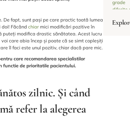
 De fapt, sunt pași pe care practic toată lumea
Explor
ii doi! Făcând
chiar
mici modificări pozitive în
ă vă puteți modifica drastic sănătatea. Acest lucru
 voi care abia încep și poate că se simt copleșiți
re îl faci este unul pozitiv, chiar dacă pare mic.
pentru care recomandarea specialistilor
 functie de prioritatile pacientului.
nătos zilnic. Și când
mă refer la alegerea