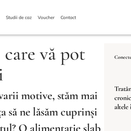
i
Studii de caz
Voucher
Contact
 care vă pot
Conecte
i
Tratăm
 varii motive, stăm mai
cronic
altele
a să ne lăsăm cuprinși
atul? O alimentație slab