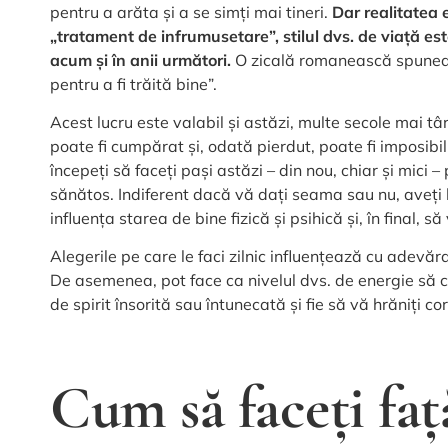
pentru a arăta și a se simți mai tineri.
Dar realitatea 
„tratament de infrumusetare”, stilul dvs. de viață e
acum și în anii următori.
O zicală romanească spunea a
pentru a fi trăită bine”.
Acest lucru este valabil și astăzi, multe secole mai t
poate fi cumpărat și, odată pierdut, poate fi imposib
începeți să faceți pași astăzi – din nou, chiar și mici –
sănătos. Indiferent dacă vă dați seama sau nu, aveți
influența starea de bine fizică și psihică și, în final, s
Alegerile pe care le faci zilnic influențează cu adev
De asemenea, pot face ca nivelul dvs. de energie să 
de spirit însorită sau întunecată și fie să vă hrăniți corp
Cum să faceți faț