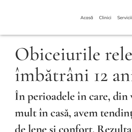
Acasă
Clinici
Servici
Obiceiurile rele
îmbătrâni 12 an
În perioadele în care, din
mult în casă, avem tendinț
de lene și confort. Rezult