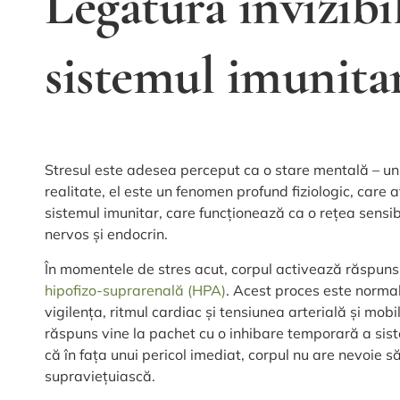
Legătura invizibil
sistemul imunita
Stresul este adesea perceput ca o stare mentală – un 
realitate, el este un fenomen profund fiziologic, care 
sistemul imunitar, care funcționează ca o rețea sensib
nervos și endocrin.
În momentele de stres acut, corpul activează răspunsu
hipofizo-suprarenală (HPA)
. Acest proces este normal 
vigilența, ritmul cardiac și tensiunea arterială și mob
răspuns vine la pachet cu o inhibare temporară a siste
că în fața unui pericol imediat, corpul nu are nevoie s
supraviețuiască.