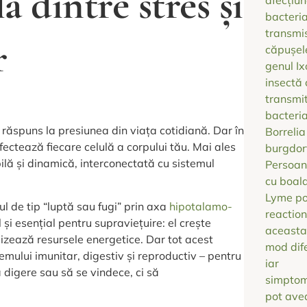
ă dintre stres și
r
răspuns la presiunea din viața cotidiană. Dar în
afectează fiecare celulă a corpului tău. Mai ales
ilă și dinamică, interconectată cu sistemul
l de tip “luptă sau fugi” prin axa
hipotalamo-
și esențial pentru supraviețuire: el crește
ilizează resursele energetice. Dar tot acest
mului imunitar, digestiv și reproductiv – pentru
ă digere sau să se vindece, ci să