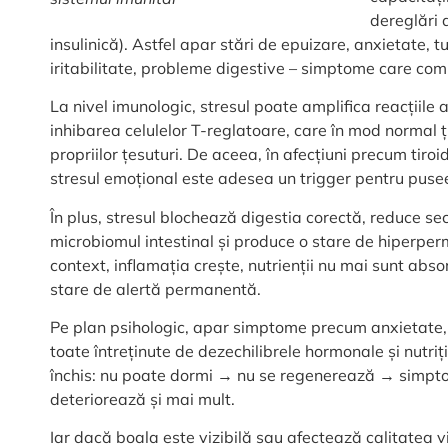
dereglări 
insulinică). Astfel apar stări de epuizare, anxietate, t
iritabilitate, probleme digestive – simptome care compl
La nivel imunologic, stresul poate amplifica reacțiile 
inhibarea celulelor T-reglatoare, care în mod normal ț
propriilor țesuturi. De aceea, în afecțiuni precum tiro
stresul emoțional este adesea un trigger pentru puse
În plus, stresul blochează digestia corectă, reduce sec
microbiomul intestinal și produce o stare de hiperperm
context, inflamația crește, nutrienții nu mai sunt abso
stare de alertă permanentă.
Pe plan psihologic, apar simptome precum anxietate, ir
toate întreținute de dezechilibrele hormonale și nutriți
închis: nu poate dormi → nu se regenerează → simpto
deteriorează și mai mult.
Iar dacă boala este vizibilă sau afectează calitatea vie