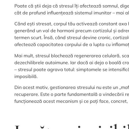
Poate că știi deja că stresul îți afectează somnul, dig
cât de profund influențează sistemul imunitar – mai ale
Când ești stresat, corpul tău activează constant axa
generând un val de hormoni precum cortizolul și adre
termen scurt. Însă, când stresul devine cronic, cortizo
afectează capacitatea corpului de a lupta cu inflamația, 
Mai mult, stresul blochează regenerarea celulară, sca
dezechilibrele autoimune. Iar dacă ai deja o boală cr
– stresul poate agrava totul: simptomele se intensifi
imposibilă.
Din acest motiv, gestionarea stresului nu este un „mof
recuperare. Este o parte fundamentală a vindecării re
funcționează acest mecanism și ce poți face, concret, 