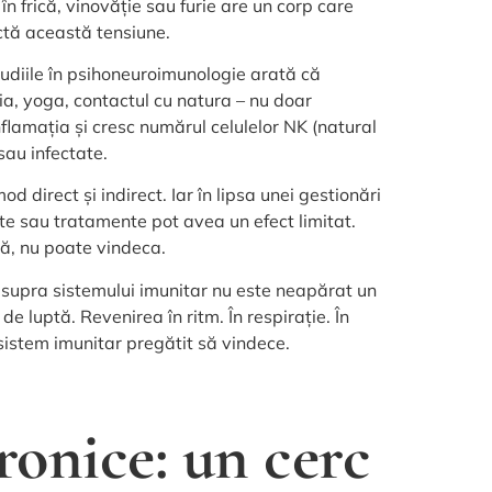
n frică, vinovăție sau furie are un corp care
lectă această tensiune.
udiile în psihoneuroimunologie arată că
ția, yoga, contactul cu natura – nu doar
nflamația și cresc numărul celulelor NK (natural
sau infectate.
d direct și indirect. Iar în lipsa unei gestionări
nte sau tratamente pot avea un efect limitat.
uă, nu poate vindeca.
 asupra sistemului imunitar nu este neapărat un
 luptă. Revenirea în ritm. În respirație. În
 sistem imunitar pregătit să vindece.
cronice: un cerc