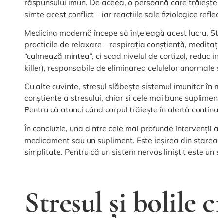
răspunsului imun. De aceea, o persoană care trăiește î
simte acest conflict – iar reacțiile sale fiziologice ref
Medicina modernă începe să înțeleagă acest lucru. St
practicile de relaxare – respirația conștientă, medita
“calmează mintea”, ci scad nivelul de cortizol, reduc i
killer), responsabile de eliminarea celulelor anormale 
Cu alte cuvinte, stresul slăbește sistemul imunitar în mo
conștiente a stresului, chiar și cele mai bune suplime
Pentru că atunci când corpul trăiește în alertă contin
În concluzie, una dintre cele mai profunde intervenții
medicament sau un supliment. Este ieșirea din starea de
simplitate. Pentru că un sistem nervos liniștit este un
Stresul și bolile 