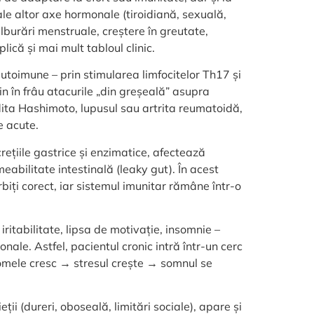
ale altor axe hormonale (tiroidiană, sexuală,
ulburări menstruale, creștere în greutate,
ică și mai mult tabloul clinic.
autoimune – prin stimularea limfocitelor Th17 și
in în frâu atacurile „din greșeală” asupra
idita Hashimoto, lupusul sau artrita reumatoidă,
e acute.
rețiile gastrice și enzimatice, afectează
eabilitate intestinală (leaky gut). În acest
rbiți corect, iar sistemul imunitar rămâne într-o
itabilitate, lipsa de motivație, insomnie –
onale. Astfel, pacientul cronic intră într-un cerc
mele cresc → stresul crește → somnul se
ții (dureri, oboseală, limitări sociale), apare și