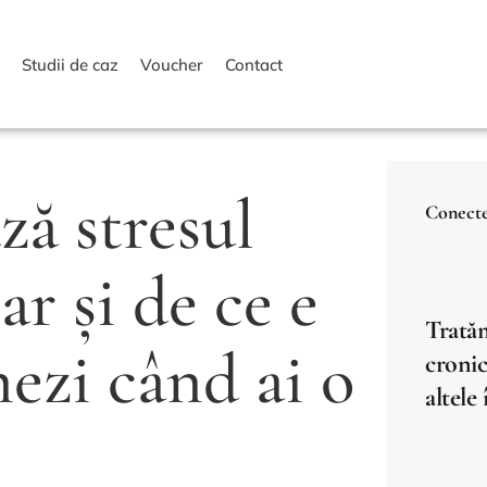
i
Studii de caz
Voucher
Contact
ă stresul
Conecte
r și de ce e
Tratăm
nezi când ai o
cronic
altele