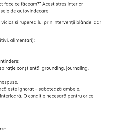
ot face ce făceam?” Acest stres interior
esele de autovindecare.
vicios și ruperea lui prin intervenții blânde, dar
tivi, alimentari);
întindere;
pirație conștientă, grounding, journaling,
 nespuse.
dacă este ignorat – sabotează ambele.
 interioară. O condiție necesară pentru orice
are