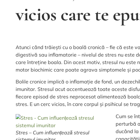
vicios care te ep
Atunci când trăiești cu o boală cronică – fie că este 
digestivă sau inflamatorie – nivelul de stres nu este do
care întreține boala. Din acest motiv, stresul nu este
motor biochimic care poate agrava simptomele și poa
Bolile cronice implică o inflamație de fond, un dezechi
imunitar. Stresul acut accentuează toate aceste disfunc
fiecare episod de stres neprocesat alimentează boal
stres. E un cerc vicios, în care corpul și psihicul se trag
Cum se înt
perturbă 
ducând la
Stres – Cum influențează stresul
capacități
sistemul imunitar