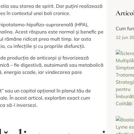
estia sau starea de spirit. Dar puțini realizează
Artico
s în contextul unei boli cronice.
 hipotalamo-hipofizo-suprarenală (HPA),
Cum fun
nalina. Acest răspuns este normal și benefic pe
12 Jun 2
lul rămâne ridicat prea mult timp. Iar asta
cu infecțiile și cu propriile disfuncții.
de producția de anticorpi și favorizează
onică – fie digestivă, autoimună sau metabolică
că, energia scade, iar vindecarea pare
t” sau un capitol opțional în planul tău de
ale. În acest articol, explorăm exact cum
ca să-l inversezi.