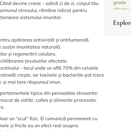
nd devine cronic – adică zi de zi, corpul tău
, hormonul stresului, rămâne ridicat pentru
ționarea sistemului imunitar.
Explor
pentru apărarea antivirală și antitumorală.
e susțin imunitatea naturală.
lor și regenerării celulare.
chilibrarea țesuturilor afectate.
estinului – locul unde se află 70% din celulele
tinală crește, iar toxinele și bacteriile pot trece
c și mai tare răspunsul imun.
ortamentele tipice din perioadele stresante:
escut de zahăr, cafea și alimente procesate.
re.
doar un “scut” fizic. El comunică permanent cu
ele și fricile au un efect real asupra