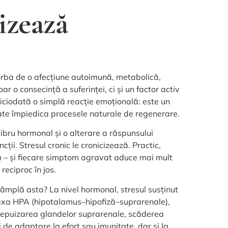
uizează
vorba de o afecțiune autoimună, metabolică,
ar o consecință a suferinței, ci și un factor activ
 niciodată o simplă reacție emoțională: este un
te împiedica procesele naturale de regenerare.
libru hormonal și o alterare a răspunsului
ții. Stresul cronic le cronicizează. Practic,
a – și fiecare simptom agravat aduce mai mult
 reciproc în jos.
âmplă asta? La nivel hormonal, stresul susținut
axa HPA (hipotalamus–hipofiză–suprarenale),
 epuizarea glandelor suprarenale, scăderea
i de adaptare la efort sau imunitate, dar și la