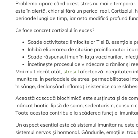
Problema apare când acest stres nu mai e temporar. Câ
este în alertă, chiar și fără un pericol real. Cortizolul
perioade lungi de timp, iar asta modifică profund func
Ce face concret cortizolul în exces?
Scade activitatea limfocitelor T și B, esențiale 
Inhibă eliberarea de citokine proinflamatorii car
Scade răspunsul imun în fața vaccinurilor, infecții
Încetinește procesul de vindecare a rănilor și ree
Mai mult decât atât,
stresul
afectează integritatea int
imunitare. În perioadele de stres, permeabilitatea intes
în sânge, declanșând inflamații sistemice care slăbes
Această cascadă biochimică este susținută și de comp
mâncat haotic, lipsă de somn, sedentarism, consum cr
Toate acestea contribuie la scăderea funcției imunita
Un aspect esențial este că sistemul imunitar nu este 
sistemul nervos și hormonal. Gândurile, emoțiile, traum