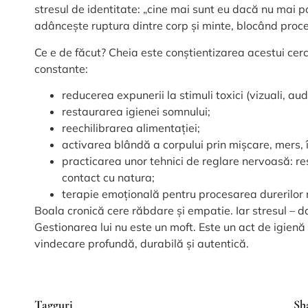
stresul de identitate: „cine mai sunt eu dacă nu mai p
adâncește ruptura dintre corp și minte, blocând proc
Ce e de făcut? Cheia este conștientizarea acestui cerc 
constante:
reducerea expunerii la stimuli toxici (vizuali, audi
restaurarea igienei somnului;
reechilibrarea alimentației;
activarea blândă a corpului prin mișcare, mers, 
practicarea unor tehnici de reglare nervoasă: res
contact cu natura;
terapie emoțională pentru procesarea durerilor
Boala cronică cere răbdare și empatie. Iar stresul – 
Gestionarea lui nu este un moft. Este un act de igienă
vindecare profundă, durabilă și autentică.
Tagguri
Sh