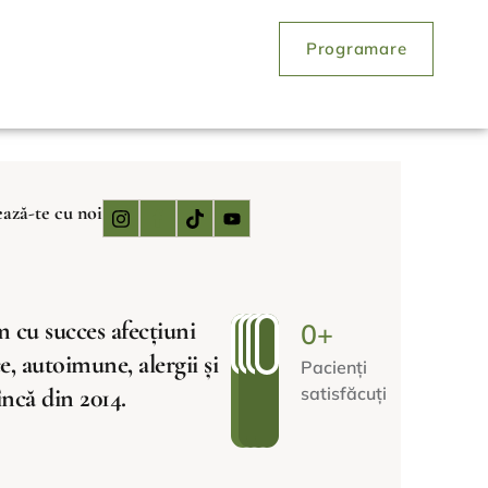
Programare
ază-te cu noi
 cu succes afecțiuni
0
+
e, autoimune, alergii și
Pacienți
 încă din 2014.
satisfăcuți