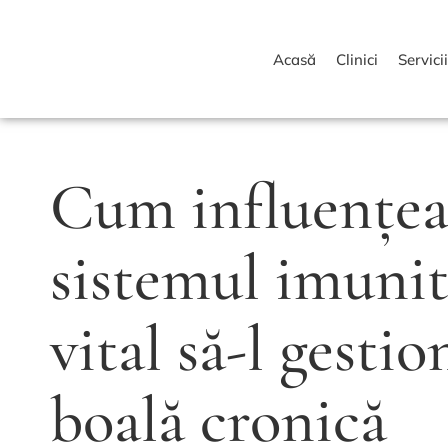
Acasă
Clinici
Servici
Cum influențeaz
sistemul imunita
vital să-l gestio
boală cronică