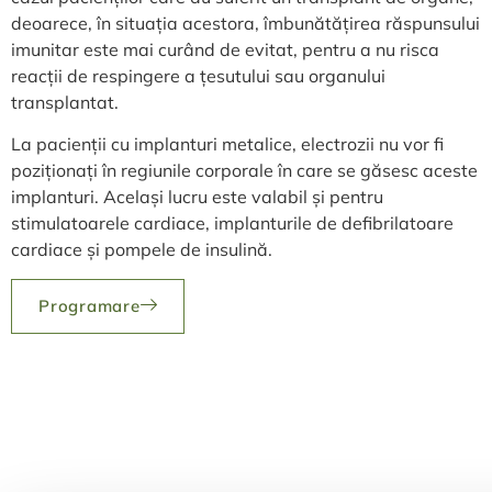
deoarece, în situația acestora, îmbunătățirea răspunsului
imunitar este mai curând de evitat, pentru a nu risca
reacții de respingere a țesutului sau organului
transplantat.
La pacienții cu implanturi metalice, electrozii nu vor fi
poziționați în regiunile corporale în care se găsesc aceste
implanturi. Același lucru este valabil și pentru
stimulatoarele cardiace, implanturile de defibrilatoare
cardiace și pompele de insulină.
Programare
Programează o evaluare completă
și află ce se întâmplă cu adevărat
în corpul tău.