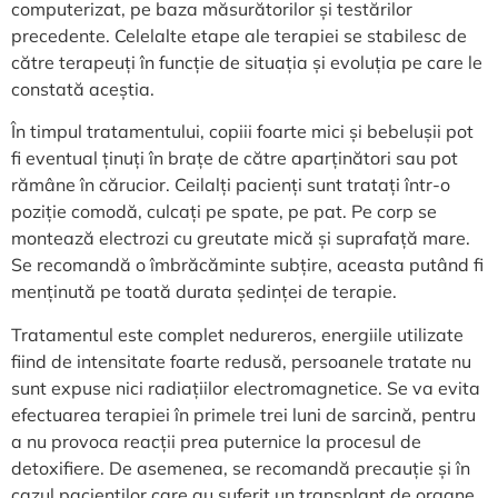
computerizat, pe baza măsurătorilor și testărilor
precedente. Celelalte etape ale terapiei se stabilesc de
către terapeuți în funcție de situația și evoluția pe care le
constată aceștia.
În timpul tratamentului, copiii foarte mici și bebelușii pot
fi eventual ținuți în brațe de către aparținători sau pot
rămâne în cărucior. Ceilalți pacienți sunt tratați într-o
poziție comodă, culcați pe spate, pe pat. Pe corp se
montează electrozi cu greutate mică și suprafață mare.
Se recomandă o îmbrăcăminte subțire, aceasta putând fi
menținută pe toată durata ședinței de terapie.
Tratamentul este complet nedureros, energiile utilizate
fiind de intensitate foarte redusă, persoanele tratate nu
sunt expuse nici radiațiilor electromagnetice. Se va evita
efectuarea terapiei în primele trei luni de sarcină, pentru
a nu provoca reacții prea puternice la procesul de
detoxifiere. De asemenea, se recomandă precauție și în
cazul pacienților care au suferit un transplant de organe,