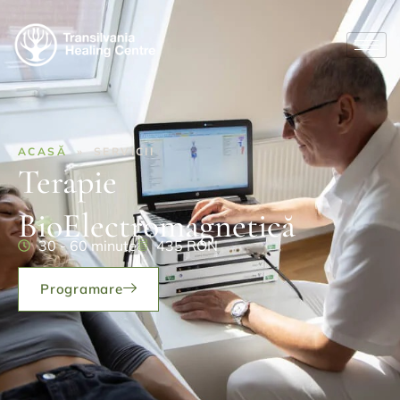
ACASĂ
» SERVICII
Terapie
BioElectromagnetică
30 - 60 minute
435 RON
Programare