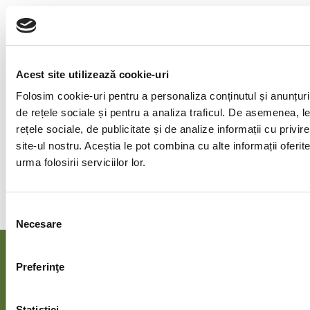
Sănătatea și echilibrul tău sunt prioritatea noastră.
La Transilvania Healing Centre folosim
biotehnologie unică în România pentru a investiga
cauzele din spatele simptomelor cronice, inclusiv
Acest site utilizează cookie-uri
dezechilibre invizibile la testele clasice. Împreună cu
Folosim cookie-uri pentru a personaliza conținutul și anunțurile
tine construim un protocol personalizat, blând și
de rețele sociale și pentru a analiza traficul. De asemenea, le
eficient, care susține vindecarea pe termen lung,
rețele sociale, de publicitate și de analize informații cu privire
fără dependență de tratamente permanente.
site-ul nostru. Aceștia le pot combina cu alte informații oferi
urma folosirii serviciilor lor.
Programează-te acum!
Selecția
Necesare
consimțământului
Cluj
București
Iași​
Timișoar
Preferinţe
Napoca
Șos.
Str.
Str.
Nordului
Florilor
Snagov
Str.
Statistici