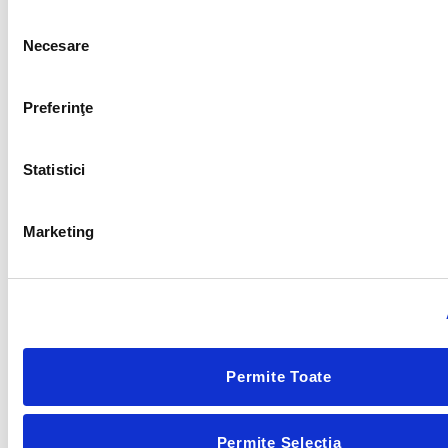
Articole relevante
Selecția
Necesare
consimțământului
Preferinţe
Statistici
Marketing
Alergii și medicina integrativă: resetare, nu doar
antihistaminice
Permite Toate
Permite Selecția