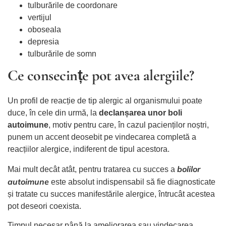
tulburările de coordonare
vertijul
oboseala
depresia
tulburările de somn
Ce consecințe pot avea alergiile?
Un profil de reacție de tip alergic al organismului poate
duce, în cele din urmă, la
declanșarea unor boli
autoimune
, motiv pentru care, în cazul pacienților noștri,
punem un accent deosebit pe vindecarea completă a
reacțiilor alergice, indiferent de tipul acestora.
bolilor
Mai mult decât atât, pentru tratarea cu succes a
autoimune
este absolut indispensabil să fie diagnosticate
și tratate cu succes manifestările alergice, întrucât acestea
pot deseori coexista.
Timpul necesar până la ameliorarea sau vindecarea