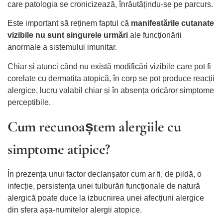
care patologia se cronicizează, înrăutățindu-se pe parcurs.
Este important să reținem faptul că
manifestările cutanate
vizibile nu sunt singurele urmări
ale funcționării
anormale a sistemului imunitar.
Chiar și atunci când nu există modificări vizibile care pot fi
corelate cu dermatita atopică, în corp se pot produce reacții
alergice, lucru valabil chiar și în absența oricăror simptome
perceptibile.
Cum recunoaștem alergiile cu
simptome atipice?
În prezența unui factor declanșator cum ar fi, de pildă, o
infecție, persistența unei tulburări funcționale de natură
alergică poate duce la izbucnirea unei afecțiuni alergice
din sfera așa-numitelor alergii atopice.