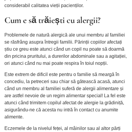
considerabil calitatea vieții pacienților.
Cum e să trăiești cu alergii?
Problemele de natură alergică ale unui membru al familiei
se răsfrâng asupra întregii familii. Părinții copiilor afectați
știu ce greu este atunci când un copil nu poate să doarmă
din pricina pruritului, a durerilor abdominale sau a agitației,
ori atunci când nu mai poate respira în toiul nopții.
Este extrem de dificil este pentru o familie să meargă în
concediu, la petreceri sau chiar să gătească acasă, atunci
când un membru al familiei suferă de alergii alimentare și
are astfel nevoie de un regim alimentar special! La fel este
atunci când trimitem copilul afectat de alergie la grădiniță,
asigurându-ne că acesta nu intră în contact cu anumite
alimente.
Eczemele de la nivelul feței, al mâinilor sau al altor părți