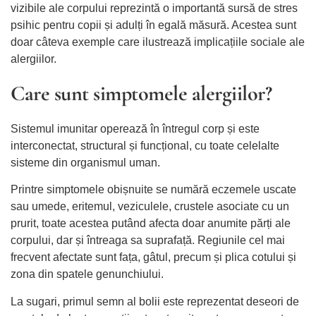
vizibile ale corpului reprezintă o importantă sursă de stres
psihic pentru copii și adulți în egală măsură. Acestea sunt
doar câteva exemple care ilustrează implicațiile sociale ale
alergiilor.
Care sunt simptomele alergiilor?
Sistemul imunitar operează în întregul corp și este
interconectat, structural și funcțional, cu toate celelalte
sisteme din organismul uman.
Printre simptomele obișnuite se numără eczemele uscate
sau umede, eritemul, veziculele, crustele asociate cu un
prurit, toate acestea putând afecta doar anumite părți ale
corpului, dar și întreaga sa suprafață. Regiunile cel mai
frecvent afectate sunt fața, gâtul, precum și plica cotului și
zona din spatele genunchiului.
La sugari, primul semn al bolii este reprezentat deseori de