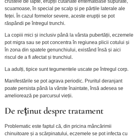
crustele de lapte, erupții cutanate eritematoase supurate,
scuamoase, în special pe scalp și pe părțile laterale ale
feței. În cazul formelor severe, aceste erupții se pot
răspândi pe întregul trunchi.
La copiii mici și inclusiv până la vârsta pubertății, eczemele
pot migra sau se pot concentra în regiunea plicii cotului și
în zona din spatele genunchiului, existând însă și aici
riscul de a fi afectat și trunchiul.
La adulți, tipice sunt tegumentele uscate pe întregul corp.
Manifestările se pot agrava periodic. Pruritul deranjant
poate persista până la vârste înaintate, însă adesea se
ameliorează pe parcursul vieții.
De reținut despre tratament
Problematic este faptul că, din pricina mâncărimii
chinuitoare și a scărpinatului, eczemele se pot infecta cu