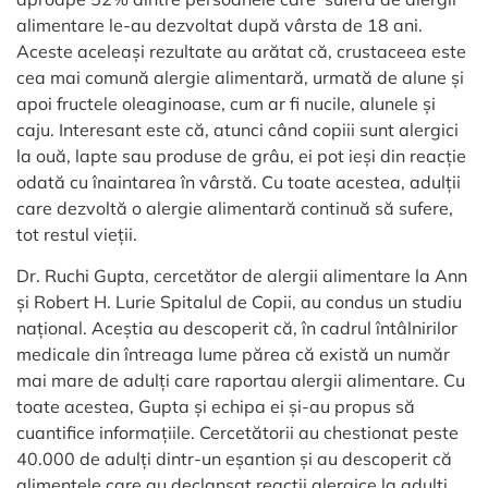
alimentare le-au dezvoltat după vârsta de 18 ani.
Aceste aceleași rezultate au arătat că, crustaceea este
cea mai comună alergie alimentară, urmată de alune și
apoi fructele oleaginoase, cum ar fi nucile, alunele și
caju. Interesant este că, atunci când copiii sunt alergici
la ouă, lapte sau produse de grâu, ei pot ieși din reacție
odată cu înaintarea în vârstă. Cu toate acestea, adulții
care dezvoltă o alergie alimentară continuă să sufere,
tot restul vieții.
Dr. Ruchi Gupta, cercetător de alergii alimentare la Ann
și Robert H. Lurie Spitalul de Copii, au condus un studiu
național. Aceștia au descoperit că, în cadrul întâlnirilor
medicale din întreaga lume părea că există un număr
mai mare de adulți care raportau alergii alimentare. Cu
toate acestea, Gupta și echipa ei și-au propus să
cuantifice informațiile. Cercetătorii au chestionat peste
40.000 de adulți dintr-un eșantion și au descoperit că
alimentele care au declanșat reacții alergice la adulți