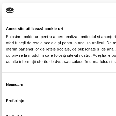
Protecția începe din intestin.
Protecția împotriva dezvoltării unei alergii alimentare
poate începe cu flora intestinală. Multe dintre
Acest site utilizează cookie-uri
pesticidele utilizate astăzi au o acțiune antibiotică,
incluzând glifosatul periculos, dăunător și mereu
Folosim cookie-uri pentru a personaliza conținutul și anunțuri
prezent. O dietă constant care include substanțe
oferi funcții de rețele sociale și pentru a analiza traficul. De
chimice ce au acțiuni antibiotice cu doze mici, poate
oferim partenerilor de rețele sociale, de publicitate și de anali
avea un efect devastator asupra microbiomului
cu privire la modul în care folosiți site-ul nostru. Aceștia le 
intestinal și poate declanșa dezvoltarea de alergii
cu alte informații oferite de dvs. sau culese în urma folosirii se
alimentare.
Microbiomul intestinal joacă un rol important în
Selecția
sistemul dumneavoastră imunitar și are efect asupra
Necesare
consimțământului
stării de spirit, a funcției cognitive și a sănătății
generale.
Una dintre bacteriile comune întâlnite în
Preferinţe
microbiomul intestinal, Clostridia, poate ajuta la
protejarea împotriva dezvoltării alergiilor alimentare.
Cu toate acestea, atunci când intestinul dvs. este