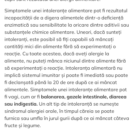
Simptomele unei intoleranțe alimentare pot fi rezultatul
incapacității de a digera alimentele dintr-o deficiență
enzimatică sau sensibilitate la oricare dintre aditivii sau
substanțele chimice alimentare. Uneori, dacă sunteți
intoleranți, este posibil să fiți capabili să mâncați
cantități mici din alimente fără să experimentați o
reacție. Cu toate acestea, dacă aveți alergie la
alimente, nu puteți mânca niciunul dintre alimente fără
să experimentați o reacție. Intoleranța alimentară nu
implică sistemul imunitar și poate fi imediată sau poate
fi declanșată până la 20 de ore după ce ai mâncat
alimentele. Simptomele unei intoleranțe alimentare pot
fi vagi, cum ar fi
balonarea, gazele intestinale, diareea
sau indigestia.
Un alt tip de intoleranță se numește
sindromul alergiei orale, în timpul căreia se poate
furnica sau umfla în jurul gurii după ce ai mâncat câteva
fructe și legume.