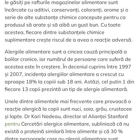
le găsiți pe rafturile magazinelor alimentare sunt
încărcate cu aditivi, conservanți, coloranți, arome și o
serie de alte substanțe chimice concepute pentru ca
produsul să arate și să aibă un gust bun. Cu toate
acestea, fiecare dintre substanțele chimice
suplimentare crește riscul de a avea o reacție adversă.
Alergiile alimentare sunt a cincea cauză principală a
bolilor cronice, iar numărul de persoane care suferă de
acestea este în creștere. În deceniul cuprins între 1997
și 2007, incidența alergiilor alimentare a crescut cu
aproape 18% la copiii sub 18 ani. Astăzi, cel putin 1 din
fiecare 13 copii prezintă un tip de alergie alimentară.
Unele dintre alimentele mai frecvente care provoacă o
reacție alergică la copii sunt nuci, soia, grâu, crustacee
și lapte. Dr Kari Nadeau, director al Alianței Stanford
pentru
Cercetări alergice alimentare, subliniază că nu
există o proteină similară între alimente și că 30 %
dintre persoanele care au alergii alimentare sunt