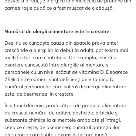
dezvolta o reacție alergică la o moleculă de proteine ​​din
carnea roșie după ce a fost mușcat de o căpușă.
Numărul de alergii alimentare este în creștere
Deși nu se cunoaște cauza din spatele prevalenței
crescânde a alergiilor la debut la adulți, pot exista mai
mulți factori care contribuie. De exemplu, există o
asociere cunoscută între alergiile alimentare și
persoanele cu un nivel scăzut de vitamina D. Deoarece
75% dintre oameni sunt deficienți de vitamina D,
numărul persoanelor care suferă de alergii alimentare
este, de asemenea, în creștere.
În ultimul deceniu, producătorii de produse alimentare
au crescut numărul de aditivi, pesticide, erbicide și
substanțe chimice la alimentele ambalate și întregi,
ceea ce crește, de asemenea, numărul potențialilor
alergeni la care sunteți expus la fiecare masă.