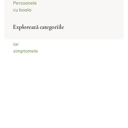
Explorează categoriile
Rezervă o ședință și începe
transformarea.
Sănătatea și echilibrul tău sunt prioritatea noastră.
Fă primul pas către o viață mai armonioasă și
programează chiar astăzi o evaluare sau o terapie
personalizată. Împreună, construim drumul spre
vitalitate și energie.
Programare