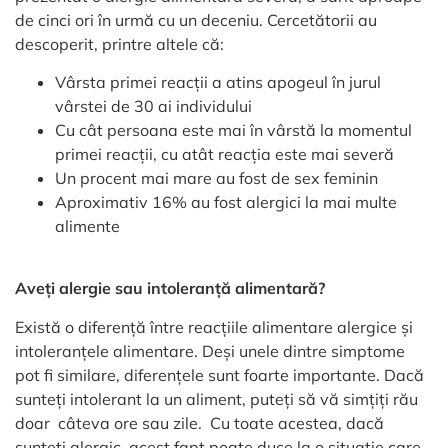
de cinci ori în urmă cu un deceniu. Cercetătorii au
descoperit, printre altele că:
Vârsta primei reacții a atins apogeul în jurul
vârstei de 30 ai individului
Cu cât persoana este mai în vârstă la momentul
primei reacții, cu atât reacția este mai severă
Un procent mai mare au fost de sex feminin
Aproximativ 16% au fost alergici la mai multe
alimente
Aveți alergie sau intoleranță alimentară?
Există o diferență între reacțiile alimentare alergice și
intoleranțele alimentare. Deși unele dintre simptome
pot fi similare, diferențele sunt foarte importante. Dacă
sunteți intolerant la un aliment, puteți să vă simțiți rău
doar câteva ore sau zile. Cu toate acestea, dacă
sunteți alergic, acest fapt poate duce la o situație care