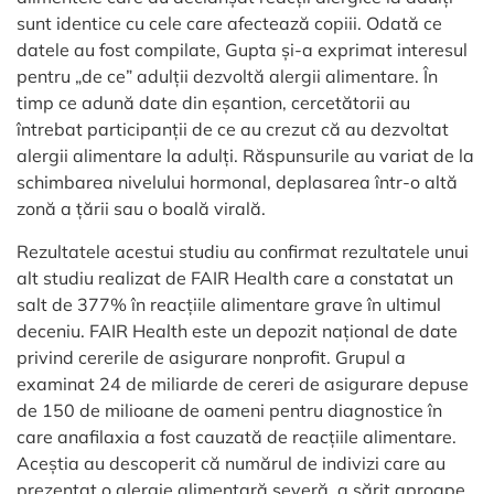
sunt identice cu cele care afectează copiii. Odată ce
datele au fost compilate, Gupta și-a exprimat interesul
pentru „de ce” adulții dezvoltă alergii alimentare. În
timp ce adună date din eșantion, cercetătorii au
întrebat participanții de ce au crezut că au dezvoltat
alergii alimentare la adulți. Răspunsurile au variat de la
schimbarea nivelului hormonal, deplasarea într-o altă
zonă a țării sau o boală virală.
Rezultatele acestui studiu au confirmat rezultatele unui
alt studiu realizat de FAIR Health care a constatat un
salt de 377% în reacțiile alimentare grave în ultimul
deceniu. FAIR Health este un depozit național de date
privind cererile de asigurare nonprofit. Grupul a
examinat 24 de miliarde de cereri de asigurare depuse
de 150 de milioane de oameni pentru diagnostice în
care anafilaxia a fost cauzată de reacțiile alimentare.
Aceștia au descoperit că numărul de indivizi care au
prezentat o alergie alimentară severă, a sărit aproape