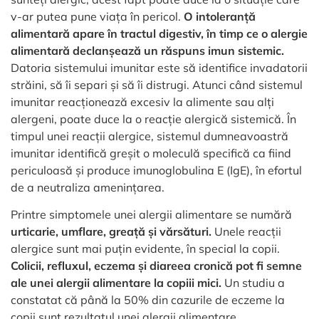
v-ar putea pune viața în pericol.
O intoleranță
alimentară apare în tractul digestiv, în timp ce o alergie
alimentară declanșează un răspuns imun sistemic.
Datoria sistemului imunitar este să identifice invadatorii
străini, să îi separi și să îi distrugi. Atunci când sistemul
imunitar reacționează excesiv la alimente sau alți
alergeni, poate duce la o reacție alergică sistemică. În
timpul unei reacții alergice, sistemul dumneavoastră
imunitar identifică greșit o moleculă specifică ca fiind
periculoasă și produce imunoglobulina E (IgE), în efortul
de a neutraliza amenințarea.
Printre simptomele unei alergii alimentare se numără
urticarie, umflare, greață și vărsături.
Unele reacții
alergice sunt mai puțin evidente, în special la copii.
Colicii, refluxul, eczema și diareea cronică pot fi semne
ale unei alergii alimentare la copiii mici.
Un studiu a
constatat că până la 50% din cazurile de eczeme la
copii sunt rezultatul unei alergii alimentare.