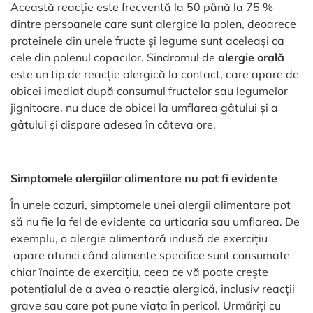
Această reacție este frecventă la 50 până la 75 %
dintre persoanele care sunt alergice la polen, deoarece
proteinele din unele fructe și legume sunt aceleași ca
cele din polenul copacilor. Sindromul de
alergie orală
este un tip de reacție alergică la contact, care apare de
obicei imediat după consumul fructelor sau legumelor
jignitoare, nu duce de obicei la umflarea gâtului și a
gâtului și dispare adesea în câteva ore.
Simptomele alergiilor alimentare nu pot fi evidente
În unele cazuri, simptomele unei alergii alimentare pot
să nu fie la fel de evidente ca urticaria sau umflarea. De
exemplu, o alergie alimentară indusă de exercițiu
apare atunci când alimente specifice sunt consumate
chiar înainte de exercițiu, ceea ce vă poate crește
potențialul de a avea o reacție alergică, inclusiv reacții
grave sau care pot pune viața în pericol. Urmăriți cu