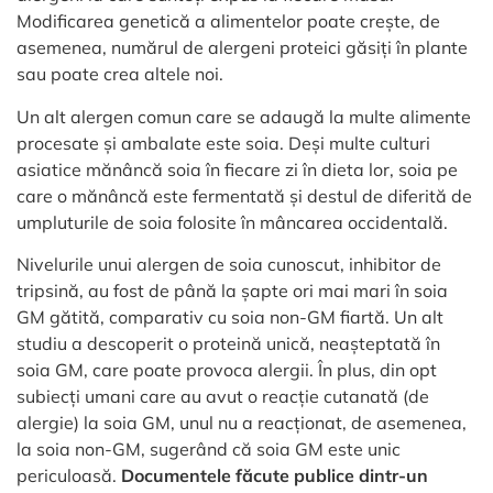
Modificarea genetică a alimentelor poate crește, de
asemenea, numărul de alergeni proteici găsiți în plante
sau poate crea altele noi.
Un alt alergen comun care se adaugă la multe alimente
procesate și ambalate este soia. Deși multe culturi
asiatice mănâncă soia în fiecare zi în dieta lor, soia pe
care o mănâncă este fermentată și destul de diferită de
umpluturile de soia folosite în mâncarea occidentală.
Nivelurile unui alergen de soia cunoscut, inhibitor de
tripsină, au fost de până la șapte ori mai mari în soia
GM gătită, comparativ cu soia non-GM fiartă. Un alt
studiu a descoperit o proteină unică, neașteptată în
soia GM, care poate provoca alergii. În plus, din opt
subiecți umani care au avut o reacție cutanată (de
alergie) la soia GM, unul nu a reacționat, de asemenea,
la soia non-GM, sugerând că soia GM este unic
periculoasă.
Documentele făcute publice dintr-un